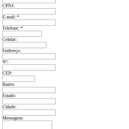
CPNJ:
E-mail:
*
Telefone:
*
Celular:
Endereço:
Nº:
CEP:
Bairro:
Estado:
Cidade:
Mensagem: