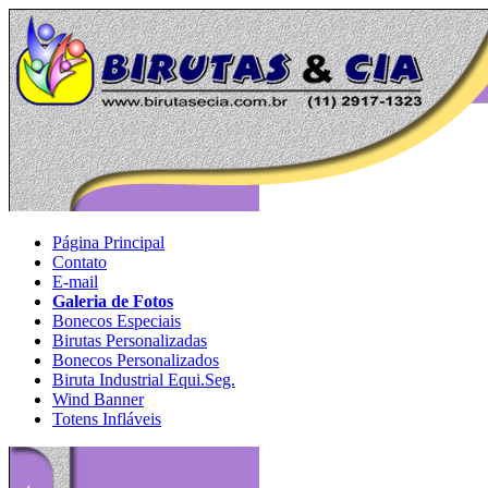
Página Principal
Contato
E-mail
Galeria de Fotos
Bonecos Especiais
Birutas Personalizadas
Bonecos Personalizados
Biruta Industrial Equi.Seg.
Wind Banner
Totens Infláveis