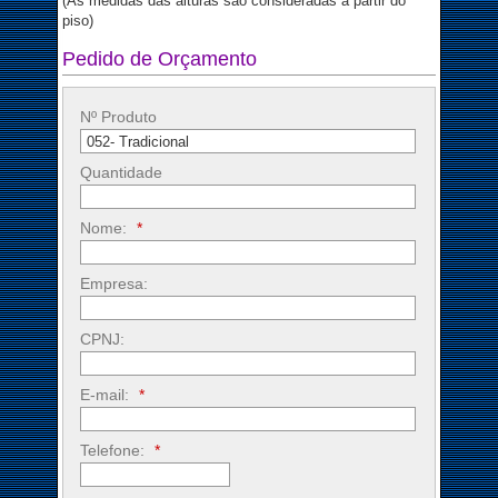
(As medidas das alturas são consideradas a partir do
piso)
Pedido de Orçamento
Nº Produto
Quantidade
Nome:
*
Empresa:
CPNJ:
E-mail:
*
Telefone:
*