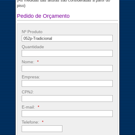
(As medidas das alturas são consideradas a partir do
piso)
Pedido de Orçamento
Nº Produto
Quantidade
Nome:
*
Empresa:
CPNJ:
E-mail:
*
Telefone:
*