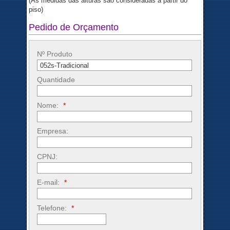
(As medidas das alturas são consideradas a partir do
piso)
Pedido de Orçamento
Nº Produto
Quantidade
Nome:
*
Empresa:
CPNJ:
E-mail:
*
Telefone:
*