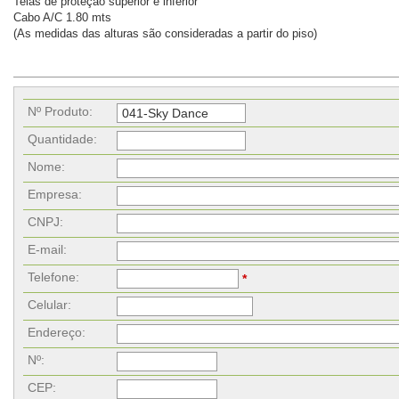
Telas de proteção superior e inferior
Cabo A/C 1.80 mts
(As medidas das alturas são consideradas a partir do piso)
Nº Produto:
Quantidade:
Nome:
Empresa:
CNPJ:
E-mail:
Telefone:
*
Celular:
Endereço:
Nº:
CEP: