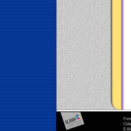
Fone
Cida
E-Ma