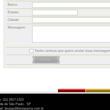
Bairro:
Estado:
Cidade:
Mensagem:
Tenho certeza que quero enviar essa mensage
: (11) 2917-1323
de de São Paulo - SP
il: birutas@birutasecia.com.br